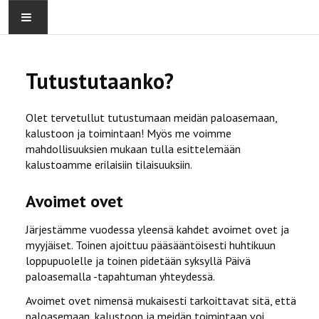
ETUSIVU
Tutustutaanko?
PALOKUNTA
Olet tervetullut tutustumaan meidän paloasemaan,
OSASTOT
kalustoon ja toimintaan! Myös me voimme
mahdollisuuksien mukaan tulla esittelemään
KALUSTO
kalustoamme erilaisiin tilaisuuksiin.
Avoimet ovet
Järjestämme vuodessa yleensä kahdet avoimet ovet ja
myyjäiset. Toinen ajoittuu pääsääntöisesti huhtikuun
loppupuolelle ja toinen pidetään syksyllä Päivä
paloasemalla -tapahtuman yhteydessä.
Avoimet ovet nimensä mukaisesti tarkoittavat sitä, että
paloasemaan, kalustoon ja meidän toimintaan voi