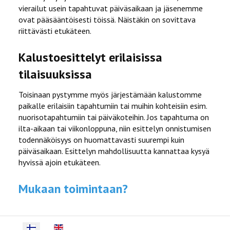
vierailut usein tapahtuvat päiväsaikaan ja jäsenemme
ovat pääsääntöisesti töissä. Näistäkin on sovittava
riittävästi etukäteen.
Kalustoesittelyt erilaisissa
tilaisuuksissa
Toisinaan pystymme myös järjestämään kalustomme
paikalle erilaisiin tapahtumiin tai muihin kohteisiin esim.
nuorisotapahtumiin tai päiväkoteihin. Jos tapahtuma on
ilta-aikaan tai viikonloppuna, niin esittelyn onnistumisen
todennäköisyys on huomattavasti suurempi kuin
päiväsaikaan. Esittelyn mahdollisuutta kannattaa kysyä
hyvissä ajoin etukäteen.
Mukaan toimintaan?
Select your language