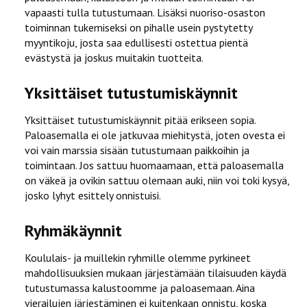
vapaasti tulla tutustumaan. Lisäksi nuoriso-osaston
toiminnan tukemiseksi on pihalle usein pystytetty
myyntikoju, josta saa edullisesti ostettua pientä
evästystä ja joskus muitakin tuotteita.
Yksittäiset tutustumiskäynnit
Yksittäiset tutustumiskäynnit pitää erikseen sopia.
Paloasemalla ei ole jatkuvaa miehitystä, joten ovesta ei
voi vain marssia sisään tutustumaan paikkoihin ja
toimintaan. Jos sattuu huomaamaan, että paloasemalla
on väkeä ja ovikin sattuu olemaan auki, niin voi toki kysyä,
josko lyhyt esittely onnistuisi.
Ryhmäkäynnit
Koululais- ja muillekin ryhmille olemme pyrkineet
mahdollisuuksien mukaan järjestämään tilaisuuden käydä
tutustumassa kalustoomme ja paloasemaan. Aina
vierailujen järjestäminen ei kuitenkaan onnistu, koska